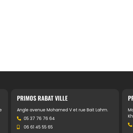
PRIMOS RABAT VILLE
P
e
Angle avenue Mohamed V et rue Bait Lahm.
Ma
Kh
05 37 76 76 64
06 61 45 55 65