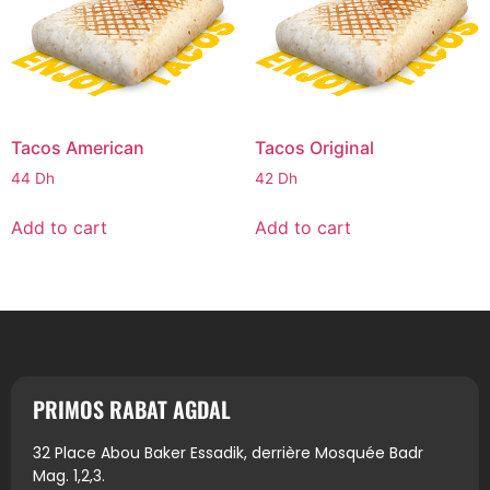
Tacos American
Tacos Original
44
Dh
42
Dh
Add to cart
Add to cart
PRIMOS RABAT AGDAL
32 Place Abou Baker Essadik, derrière Mosquée Badr
Mag. 1,2,3.